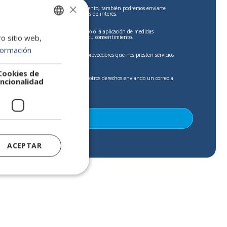
×
tu consulta. Si nos das tu consentimiento, también podremos enviarte
s, oportunidades laborales y contenidos de interés.
tionar tu solicitud es el interés legítimo o la aplicación de medidas
ro sitio web,
SPANISH
comunicaciones comerciales, la base es tu consentimiento.
formación
ENGLISH
s a terceros, salvo obligación legal o proveedores que nos presten servicios
PORTUGUESE
Cookies de
r y suprimir tus datos, así como ejercer otros derechos enviando un correo a
ncionalidad
n nuestra
Política de Privacidad
.
ACEPTAR