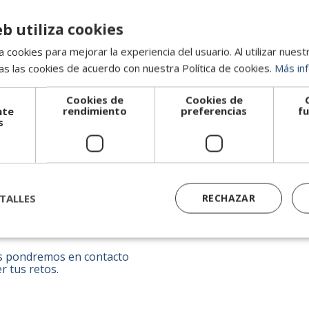
epender de la intuición:
Finalidad:
Gestionar y responder a 
información sobre nuestros servicio
, Background Check y
eb utiliza cookies
Legitimación:
La base legal para ges
 cookies para mejorar la experiencia del usuario. Al utilizar nuest
precontractuales. Para el envío de 
s las cookies de acuerdo con nuestra Política de cookies.
Más in
decisiones de talento
Destinatarios:
No cederemos tus dato
necesarios.
 de la industria.
Cookies de
Cookies de
Derechos:
Puedes acceder, rectifica
nte
rendimiento
preferencias
fu
dpd@atdata.es. Más información e
s
a nacional e
mos a tu disposición
TALLES
RECHAZAR
Nos pondremos en contacto
 tus retos.