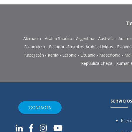
Te
Alemania
-
Arabia Saudita
-
Argentina
-
Australia
-
Austri
Dinamarca
-
Ecuador
-
Emiratos Árabes Unidos
-
Esloven
Kazajistán
-
Kenia
-
Letonia
-
Lituania
- Macedonia -
Mal
República Checa
-
Rumani
SERVICIO
CONTACTA
Execu