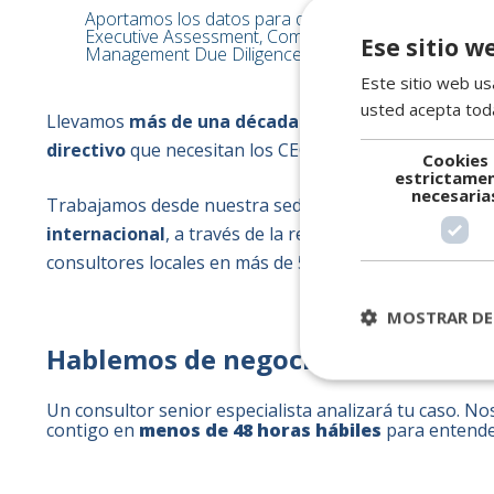
Aportamos los datos para decidir sobre talento sin d
Executive Assessment, Compensation Benchmarking
Ese sitio w
Management Due Diligence.
Este sitio web usa
usted acepta toda
Llevamos
más de una década especializados en las 
directivo
que necesitan los CEOs y directores de RRHH
Cookies
estrictame
necesaria
Trabajamos desde nuestra sede en Vigo con
cobertur
internacional
, a través de la red NPAworldwide, pone
consultores locales en más de 50 países.
MOSTRAR DE
Hablemos de negocio
Un consultor senior especialista analizará tu caso. 
contigo en
menos de 48 horas hábiles
para entender