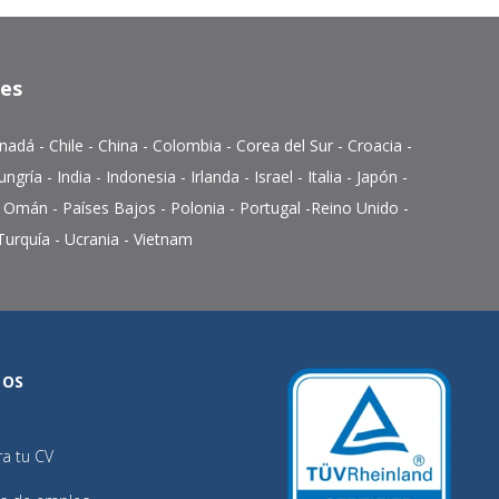
tes
nadá
-
Chile
-
China
-
Colombia
- Corea del Sur - Croacia -
ungría
-
India
-
Indonesia
-
Irlanda
- Israel -
Italia
-
Japón
-
-
Omán
-
Países Bajos
-
Polonia
- Portugal -
Reino Unido
-
Turquía
- Ucrania -
Vietnam
TOS
ra tu CV