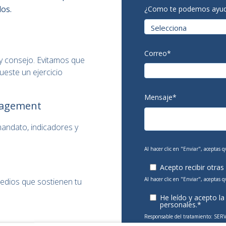
os.
¿Como te podemos ayud
Correo
*
 y consejo. Evitamos que
ueste un ejercicio
Mensaje
*
nagement
andato, indicadores y
Al hacer clic en "Enviar", aceptas q
Acepto recibir otras
Al hacer clic en "Enviar", aceptas q
edios que sostienen tu
He leído y acepto l
personales.
*
Responsable del tratamiento:
SERV