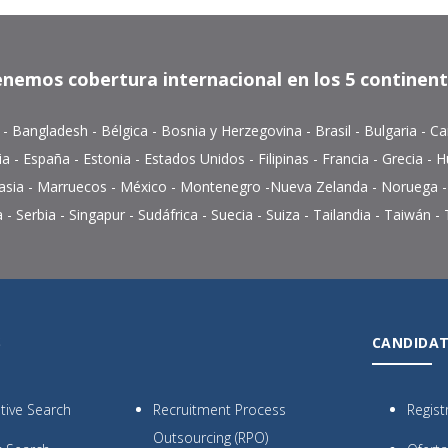
nemos cobertura internacional en los 5 continen
a
-
Bangladesh
-
Bélgica
-
Bosnia y Herzegovina
-
Brasil
-
Bulgaria
-
Ca
ia
-
España
-
Estonia
-
Estados Unidos
- Filipinas -
Francia
-
Grecia
-
H
asia
-
Marruecos
-
México
-
Montenegro
-
Nueva Zelanda
-
Noruega
a
-
Serbia
-
Singapur
-
Sudáfrica
-
Suecia
-
Suiza
-
Tailandia
- Taiwán -
S
CANDIDA
tive Search
Recruitment Process
Regist
Outsourcing (RPO)